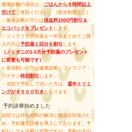
健康診断の場合は、
ごはんから８時間以上
空けて
ご来院ください。（飲水制限なし）
・健康診断の方には
採血料1000円
割引
＆
エコバックをプレゼント
します。
・フィラリア予防薬を一年分まとめてご購
入の方は
予防薬１回分を割引
します。
​（ノミダニの1-3月分予防薬のプレゼント
に変更も可能です）
・多頭飼いの方は健康診断・フィラリア・
ワクチン
特別割引
します。
・当院で予防して頂いた方は、
通年トリミ
ングが￥５００引き
となります。
予約診療始めました
当院では待ち時間の解消と感染症対策のた
め、予約優先診療を導入しております。予
約なしでも診察は可能ですが、予約の方の