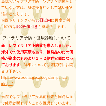
当院でフィラリア予防、ワクチン接種をし
ていない方は、身体検査料として500円が
追加となります。
​前回トリミングから
35日以内
に再度ご利
用の方は
500円値引き
も継続致し
ます。
フィラリア予防・健康診断について
新しいフィラリア予防薬を導入しました。
海外での使用実績もあり、後発品のため価
格が従来のものより１～２割程安価になっ
ております。
詳細については来院時にお問
合せ下さい。
https://www.zoetis.jp/ca/dogs/simparica-
trio/po/
当院ではフィラリア投薬前検査と同時採血
で健康診断も行うことを推奨しています。