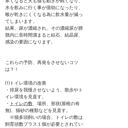
寒くなると犬も猫も動きが鈍くなり、
水を飲みに行く事が億劫になったり、
喉が乾きにくくなる為に飲水量が減っ
てしまいます。
結果、尿が濃縮され、その濃縮尿が膀
胱内に長時間溜まると結石、結晶尿、
感染の要因になります。
これらの予防、再発をさせないコツ
は？！
⑴トイレ環境の改善
・排尿を我慢させないよう、散歩やト
イレ環境を見直す。
・
トイレの数
、場所、形状(屋根の有
無)、猫砂の種類などを見直す。
　※猫多頭飼いの場合、トイレの数は
飼育頭数プラス１個が必要とされてい