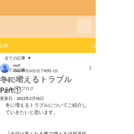
記事
全ての記事
staff
全ての記事
2022年1月21日
読了時間: 2分
冬に増えるトラブル
お知らせ
Part①
スタッフブログ
更新日：
2022年2月10日
冬に増えるトラブルについてご紹介し
ていきたいと思います。
『今日は寒くなる事で増える泌尿器疾