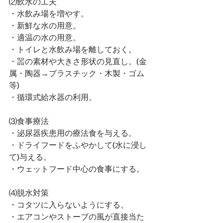
⑵飲水の工夫
・水飲み場を増やす。
・新鮮な水の用意。
・適温の水の用意。
・トイレと水飲み場を離しておく。
・噐の素材や大きさ形状の見直し。(金
属・陶器→プラスチック・木製・ゴム
等)
・循環式給水器の利用。
⑶食事療法
・泌尿器疾患用の療法食を与える。
・ドライフードをふやかして(水に浸し
て)与える。
・ウェットフード中心の食事にする。
⑷脱水対策
・コタツに入らないようにする。
・エアコンやストーブの風が直接当た